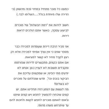
כמעט כל מוכר מתחיל במחיר גבוה מהשוק (כי
הדירה שלו מיוחדת בגלל……השלימו לבד..)
חשוב לזהות את "רמת הבשלות" של מוכרים
לביצוע עסקה, כאשר אתם הולכים לראות
דירות.
אני מכיר הרבה דירות שעומדות למכירה כבר
מספר שנים כי אין צורך אמיתי למכירה אלא רק
רצון לקבל מחיר לא קשור למציאות.
אם אתם כקונים, מתקשרים לדירות שפורסמו
ומקבלים תשובות לא לעניין כגון: אנחנו לא
יודעים מתי הפינוי, או שמקשים עליכם את
הביקור בנכס וכד', תדעו שנפלתם על מוכרים
לא בשלים!!
מה לעשות עם הנתון הזה תחליטו אתם. יש
קונים שיבחרו להמשיך לחפש ויש קונים שיתנו
צ'אנס לאותם מוכרים לחפש לקנות ולחכות להם
עד שיתרחש משהו מהותי.