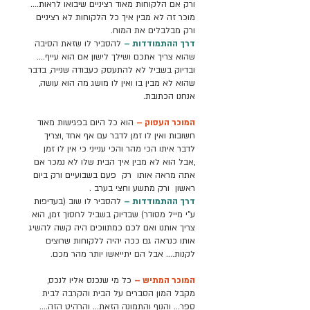
ורק אם הלקוחות מאוד רציניים שיבואו לראות….
מוכר זה לא מבין איך כל הלקוחות לא רציניים
ורק מבלבלים את המוח.
דרך ההתמודדות –
להסביר לו שזאת הסיבה
שהוא צריך אתכם ושילך לישון אם הוא עייף….
ובדיוק בשביל לא להתעסק כעבודה שנייה, בדבר
שהוא לא מבין בו ואין לו מושג מה הוא עושה,
אנחנו הכתובת.
המוכר העסוק –
הוא כל היום בפגישות מאוד
חשובות ואין לו זמן לדבר עם אף אחד ,וצריך
לדבר איתו הכי מהר והכי ענייני כי אין לו זמן
,אבל הוא לא מבין איך הבית שלו לא נמכר אם
אתה מראה אותו רק פעם בשבועיים ורק ביום
ראשון ורק מתשע וחצי בערב .
דרך ההתמודדות –
להסביר לו שוב (בעדיפות
ע"י מייל מסודר) שבדיוק בשביל לחסוך זמן, הוא
צריך אותנו ואם לכם כמתווכים היה קשה להשיג
אותו כנראה גם ככה יהיה ללקוחות שרוצים
לקנות…. אבל הם יתייאשו יותר מהר מכם.
המוכר המתיש –
כל מי שנכנס אליו לנכס,
מקבל המון הסברים על הבית והקרבה לבית
ספר… והנוף והתמונה הזאת… והרהיט הזה….