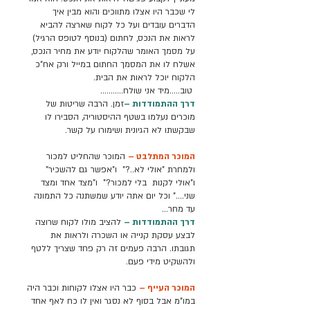
לי שכבר היו אצלו מתווכים והוא מבין איך
הדברים עובדים ועל כל לקוח שארצה להביא
לראות את הנכס, לחתום (בנוסף לטופס הרגיל)
על מסמך האומר שהלקוח יודע את מחיר הנכס,
אשלח לו את המסמך החתום במייל ורק אח"כ
הלקוח יוכל לראות את הבית.
טוב.....מיד אני שולח...........
דרך ההתמודדות –
זמן. הרבה שריטות של
מוכרים נעלמו בשטף ההיסטוריה, הסבירו לו
שבקשתו לא הגיונית ושימורו על קשר.
המוכר המתלבט –
המוכר שהחליט למכור
ולמחרת "אולי לא..?" ו"אפשר גם להשכיר"
ו"אולי לקנות בלי למכור?" ו"מצד אחד ומצד
שני...." וכל יום אתה יודע שמשתנה כל התמונה
עד מחר...
דרך ההתמודדות –
להציב מולו לקוח שרוצה
לבצע עסקת קנייה או השכרה ולראות את
תגובתו. הרבה פעמים זה רק פחד שצריך ללטף
ולהשקיט מידי פעם.
המוכר העייף –
כבר היו אצלו לקוחות וכבר היה
במו"מ אבל בסוף לא נסגר ואין לו כח לאף אחד