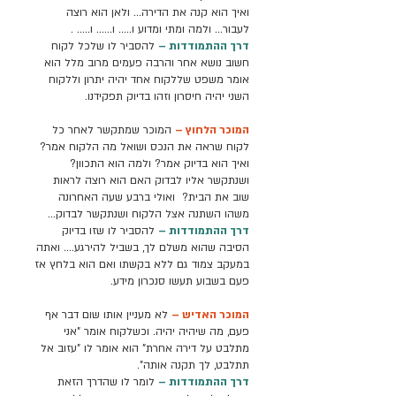
ואיך הוא קנה את הדירה… ולאן הוא רוצה
לעבור… ולמה ומתי ומדוע ו..... ו...... ו..... .
דרך ההתמודדות –
להסביר לו שלכל לקוח
חשוב נושא אחר והרבה פעמים מרוב מלל הוא
אומר משפט שללקוח אחד יהיה יתרון וללקוח
השני יהיה חיסרון וזהו בדיוק תפקידנו.
המוכר הלחוץ –
המוכר שמתקשר לאחר כל
לקוח שראה את הנכס ושואל מה הלקוח אמר?
ואיך הוא בדיוק אמר? ולמה הוא התכוון?
ושנתקשר אליו לבדוק האם הוא רוצה לראות
שוב את הבית? ואולי ברבע שעה האחרונה
משהו השתנה אצל הלקוח ושנתקשר לבדוק...
דרך ההתמודדות –
להסביר לו שזו בדיוק
הסיבה שהוא משלם לך, בשביל להירגע…. ואתה
במעקב צמוד גם ללא בקשתו ואם הוא בלחץ אז
פעם בשבוע תעשו סנכרון מידע.
המוכר האדיש –
לא מעניין אותו שום דבר אף
פעם, מה שיהיה יהיה. וכשלקוח אומר "אני
מתלבט על דירה אחרת" הוא אומר לו "עזוב אל
תתלבט, לך תקנה אותה".
דרך ההתמודדות –
לומר לו שהדרך הזאת