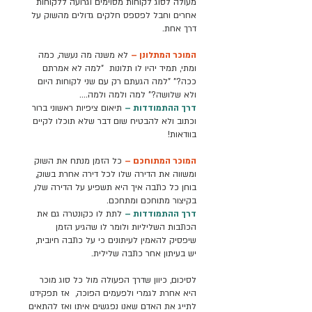
מעולה לסוג לקוחות מסוימים וגרועה ללקוחות
אחרים וחבל לפספס חלקים גדולים מהשוק על
דרך אחת.
המוכר המתלונן –
לא משנה מה נעשה, כמה
ומתי, תמיד יהיו לו תלונות "למה לא אמרתם
ככה?" "למה הגעתם רק עם שני לקוחות היום
ולא שלושה?" למה ולמה ולמה....
דרך ההתמודדות –
תיאום ציפיות ראשוני ברור
וכתוב ולא להבטיח שום דבר שלא תוכלו לקיים
בוודאות!
המוכר המתוחכם –
כל הזמן מנתח את השוק
ומשווה את הדירה שלו לכל דירה אחרת בשוק,
בוחן כל כתבה איך היא תשפיע על הדירה שלו,
בקיצור מתוחכם ומתחכם.
דרך ההתמודדות –
לתת לו כקונטרה גם את
הכתבות השליליות ולומר לו שהגיע הזמן
שיפסיק להאמין לעיתונים כי על כתבה חיובית,
יש בעיתון אחר כתבה שלילית.
לסיכום, כיוון שדרך הפעולה מול כל סוג מוכר
היא אחרת לגמרי ולפעמים הפוכה, אז תפקידנו
לתייג את האדם שאנו נפגשים איתו ואז להתאים