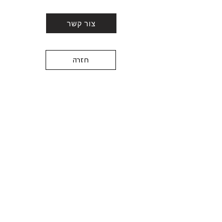
צור קשר
חזרה
BE IN
TOUCH
,פרישמן 73 תל אביב
6416501