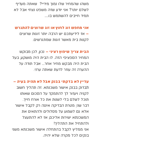
משהו שהמחיר שלו נמוך מידיי? שאתה מעדיף
לשלם יותר? אני יודע שזה משפט נצחי אבל לא
תמיד חייבים להשתמש בו….
אני מחפש זוג לחוץ או זוג שרוצים להתגרש
–
אז לידיעתכם יש הרבה יותר זוגות שרוצים
לקנות בית מאשר זוגות שמתגרשים.
הבית צריך שיפוץ רציני –
נכון, לכן מבוקש
המחיר הספציפי הזה. לו הבית היה מושקע, בעל
הבית היה מבקש מחיר אחר… אבל תודה על
ההערה זה עוזר לדעת שאתה ערני.
עדיין לא בדקתי בבנק אבל לא תהיה בעיה –
תבדוק בבנק אישור משכנתא. זה תהליך חשוב
לקניה ויעזור לך להתמקד על הסכום שאותו
תוכל לשלם בלי לשנות את כל אורח חייך.
דבר שני, מטרת הבדיקה איננה רק לקבל אישור
אלא גם לשמוע על מסלולים ולהתאים את
המשכנתא ישירות אליכם, אז לא להתעצל
ולהתחיל את התהליך!
אני ממליץ לקבל בהתחלה אישור משכנתא משני
בנקים לכל מקרה שלא יהיה.