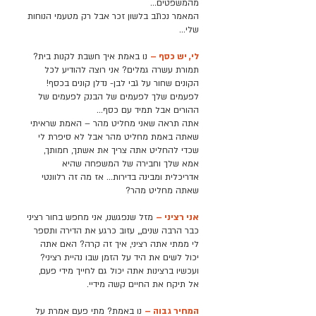
מהמשפטים…
המאמר נכתב בלשון זכר אבל רק מטעמי הנוחות
שלי…
לי, יש כסף –
נו באמת איך חשבת לקנות בית?
תמורת עשרה גמלים? אני רוצה להודיע לכל
הקונים שחור על גבי לבן- נדלן קונים בכסף!
לפעמים שלך לפעמים של הבנק לפעמים של
ההורים אבל תמיד עם כסף...
אתה תראה שאני מחליט מהר – האמת שראיתי
שאתה באמת מחליט מהר אבל לא סיפרת לי
שכדי להחליט אתה צריך את אשתך, חמותך,
אמא שלך וחבירה של המשפחה שהיא
אדריכלית ומבינה בדירות… אז מה זה רלוונטי
שאתה מחליט מהר?
אני רציני –
מזל שנפגשנו, אני מחפש בחור רציני
כבר הרבה שנים,,, עזוב כרגע את הדירה ותספר
לי ממתי אתה רציני, איך זה קרה? האם אתה
יכול לשים את היד על הזמן שבו נהיית רציני?
ועכשיו ברצינות אתה יכול גם לחייך מידי פעם,
אל תיקח את החיים קשה מידיי.
המחיר גבוה –
נו באמת? מתי פעם אמרת על