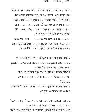
רצונות, צרכים וחלומות.
השבוע פגשתי בחור שהוא חלק משמונה יורשים
של דונם וחצי בתל אביב. המשפחה מפוצלת
וכבר שנים במלחמות על חתיכת האדמה. מצד
אחד המחירים עלו ב-10 שנים האחרונות והם
הרוויחו ומצד שני העלות של העו"ד במשך 10
שנים אכלו לא מעט מהרווח.
המלחמות הם את מי אבא אהב יותר ומי אהב
את אבא יותר וכיון שכנראה אין תשובות ברורות
לשאלות האלה הכול עומד כבר 10 שנים.
לכמה מהקוראים היקרים, דירה = ביטחון =
מעמד סוציו אקונומי, למרות שרובה שייכת לבנק
ואינה מצביעה כלל על אלה.
לכמה מכם יש חלום על איך הבית העתידי
שלהם יראה? מה יהיה בו? היכן הוא יהיה
ממוקם?
לכמה מכם הרווקים או רווקות שרוצים להתחתן
בית = משפחה = ילדים?
בקיצור בסופו של דבר בית הוא גם 4 קירות אבל
הוא הרבה יותר מזה לרוב האנשים.
הוא משמש כביטחון וכבסיס ל"משפחה אמיתית"